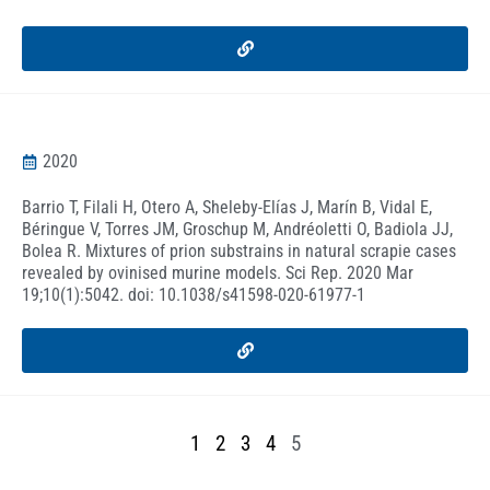
2020
Barrio T, Filali H, Otero A, Sheleby-Elías J, Marín B, Vidal E,
Béringue V, Torres JM, Groschup M, Andréoletti O, Badiola JJ,
Bolea R. Mixtures of prion substrains in natural scrapie cases
revealed by ovinised murine models. Sci Rep. 2020 Mar
19;10(1):5042. doi: 10.1038/s41598-020-61977-1
1
2
3
4
5