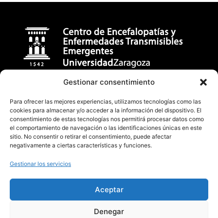
Gestionar consentimiento
Centro de Encefalopatías y Enfermedades Transmisibles
Emergentes
Para ofrecer las mejores experiencias, utilizamos tecnologías como las
cookies para almacenar y/o acceder a la información del dispositivo. El
Facultad de Veterinaria (Universidad de Zaragoza)
consentimiento de estas tecnologías nos permitirá procesar datos como
C/ Miguel Servet, 177 50013, Zaragoza (España)
el comportamiento de navegación o las identificaciones únicas en este
sitio. No consentir o retirar el consentimiento, puede afectar
badiola@unizar.es
negativamente a ciertas características y funciones.
(34) 876-554162 / 976 76 29 47
Gestionar los servicios
Aceptar
Denegar