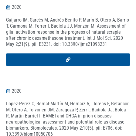
2020
Guijarro IM, Garcés M, Andrés-Benito P, Marín B, Otero A, Barrio
T, Carmona M, Ferrer I, Badiola JJ, Monzón M. Assessment of
glial activation response in the progress of natural scrapie
after chronic dexamethasone treatment. Int J Mol Sci. 2020
May 2;21(9). pii: E3231. doi: 10.3390/ijms21093231
2020
López-Pérez Ó, Bernal-Martín M, Hernaiz A, Llorens F, Betancor
M, Otero A, Toivonen JM, Zaragoza P, Zerr I, Badiola JJ, Bolea
R, Martín-Burriel I. BAMBI and CHGA in prion diseases:
neuropathological assessment and potential role as disease
biomarkers. Biomolecules. 2020 May 2;10(5). pii: E706. doi:
10.3390/biom10050706