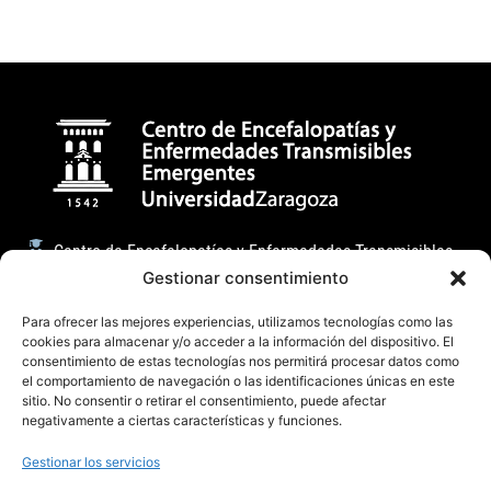
Centro de Encefalopatías y Enfermedades Transmisibles
Emergentes
Gestionar consentimiento
Facultad de Veterinaria (Universidad de Zaragoza)
Para ofrecer las mejores experiencias, utilizamos tecnologías como las
cookies para almacenar y/o acceder a la información del dispositivo. El
C/ Miguel Servet, 177 50013, Zaragoza (España)
consentimiento de estas tecnologías nos permitirá procesar datos como
badiola@unizar.es
el comportamiento de navegación o las identificaciones únicas en este
sitio. No consentir o retirar el consentimiento, puede afectar
(34) 876-554162 / 976 76 29 47
negativamente a ciertas características y funciones.
Gestionar los servicios