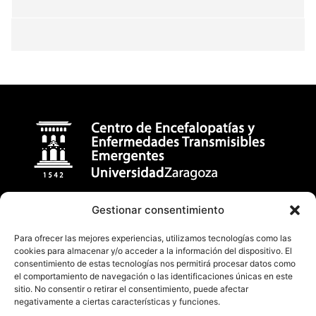
Centro de Encefalopatías y Enfermedades Transmisibles
Gestionar consentimiento
Emergentes
Para ofrecer las mejores experiencias, utilizamos tecnologías como las
Facultad de Veterinaria (Universidad de Zaragoza)
cookies para almacenar y/o acceder a la información del dispositivo. El
consentimiento de estas tecnologías nos permitirá procesar datos como
C/ Miguel Servet, 177 50013, Zaragoza (España)
el comportamiento de navegación o las identificaciones únicas en este
badiola@unizar.es
sitio. No consentir o retirar el consentimiento, puede afectar
negativamente a ciertas características y funciones.
(34) 876-554162 / 976 76 29 47