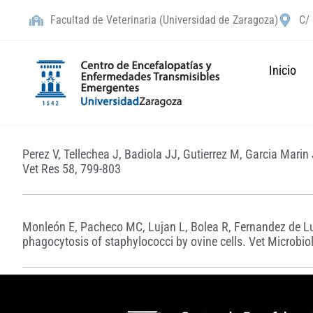
Facultad de Veterinaria (Universidad de Zaragoza)
C/ 
Inicio
Perez V, Tellechea J, Badiola JJ, Gutierrez M, Garcia Mari
Vet Res 58, 799-803
Monleón E, Pacheco MC, Lujan L, Bolea R, Fernandez de Luc
phagocytosis of staphylococci by ovine cells. Vet Microbio