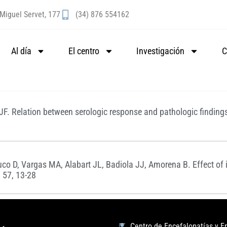
Miguel Servet, 177
(34) 876 554162
Al día
El centro
Investigación
C
n JF. Relation between serologic response and pathologic finding
o D, Vargas MA, Alabart JL, Badiola JJ, Amorena B. Effect of i
l 57, 13-28
Centro de Encefalopatías y 