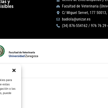
Facultad de Veterinaria (Uni
C/ Miguel Servet, 177 50013,
badiola@unizar.es
(34) 876-554162 / 976 76 29 
kies para
de estas
gación o las
to, puede