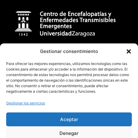
Centro de Encefalopatías y Enfermedades Transmisibles
Gestionar consentimiento
Emergentes
Para ofrecer las mejores experiencias, utilizamos tecnologías como las
Facultad de Veterinaria (Universidad de Zaragoza)
cookies para almacenar y/o acceder a la información del dispositivo. El
C/ Miguel Servet, 177 50013, Zaragoza (España)
consentimiento de estas tecnologías nos permitirá procesar datos como
el comportamiento de navegación o las identificaciones únicas en este
badiola@unizar.es
sitio. No consentir o retirar el consentimiento, puede afectar
negativamente a ciertas características y funciones.
(34) 876-554162 / 976 76 29 47
Gestionar los servicios
Aceptar
Denegar