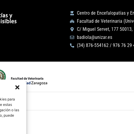
Centro de Encefalopatías y 
Facultad de Veterinaria (Uni
C/ Miguel Servet, 177 50013,
badiola@unizar.es
(34) 876-554162 / 976 76 29 
kies para
de estas
gación o las
to, puede