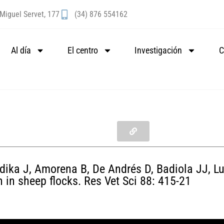
Miguel Servet, 177
(34) 876 554162
Al día
El centro
Investigación
C
dika J, Amorena B, De Andrés D, Badiola JJ, Luj
n in sheep flocks. Res Vet Sci 88: 415-21