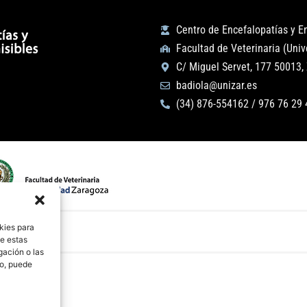
Centro de Encefalopatías y 
Facultad de Veterinaria (Uni
C/ Miguel Servet, 177 50013,
badiola@unizar.es
(34) 876-554162 / 976 76 29 
kies para
de estas
gación o las
to, puede