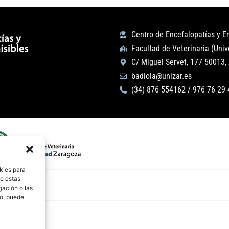
Centro de Encefalopatías y 
Facultad de Veterinaria (Uni
C/ Miguel Servet, 177 50013,
badiola@unizar.es
(34) 876-554162 / 976 76 29 
kies para
de estas
gación o las
to, puede