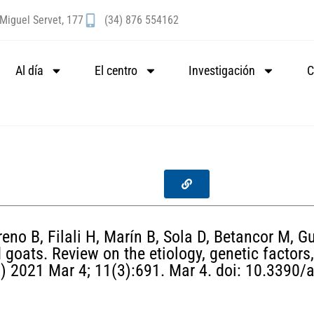
Miguel Servet, 177
(34) 876 554162
Al día
El centro
Investigación
C
o B, Filali H, Marín B, Sola D, Betancor M, Gui
 goats. Review on the etiology, genetic factors
) 2021 Mar 4; 11(3):691. Mar 4. doi: 10.3390