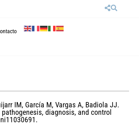
ontacto
jarr IM, García M, Vargas A, Badiola JJ.
, pathogenesis, diagnosis, and control
/ani11030691.