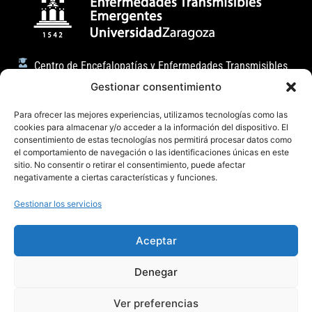
Centro de Encefalopatías y Enfermedades Transmisibles
Emergentes
Gestionar consentimiento
Facultad de Veterinaria (Universidad de Zaragoza)
Para ofrecer las mejores experiencias, utilizamos tecnologías como las
C/ Miguel Servet, 177 50013, Zaragoza (España)
cookies para almacenar y/o acceder a la información del dispositivo. El
consentimiento de estas tecnologías nos permitirá procesar datos como
badiola@unizar.es
el comportamiento de navegación o las identificaciones únicas en este
sitio. No consentir o retirar el consentimiento, puede afectar
(34) 876-554162 / 976 76 29 47
negativamente a ciertas características y funciones.
Gestionar los servicios
Aceptar
Denegar
Aviso legal
Política de privacidad
Cookies
Ver preferencias