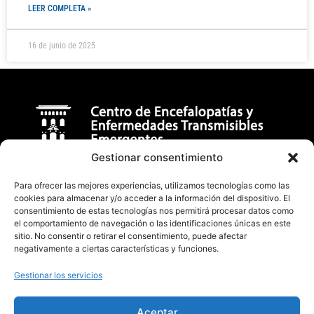
LEER COMPLETA »
16 de junio de 2025
Gestionar consentimiento
Para ofrecer las mejores experiencias, utilizamos tecnologías como las
Centro de Encefalopatías y Enfermedades Transmisibles
cookies para almacenar y/o acceder a la información del dispositivo. El
Emergentes
consentimiento de estas tecnologías nos permitirá procesar datos como
el comportamiento de navegación o las identificaciones únicas en este
Facultad de Veterinaria (Universidad de Zaragoza)
sitio. No consentir o retirar el consentimiento, puede afectar
C/ Miguel Servet, 177 50013, Zaragoza (España)
negativamente a ciertas características y funciones.
badiola@unizar.es
Gestionar los servicios
(34) 876-554162 / 976 76 29 47
Aceptar