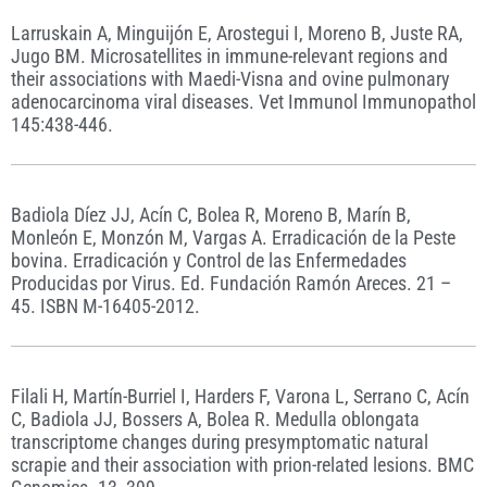
Larruskain A, Minguijón E, Arostegui I, Moreno B, Juste RA,
Jugo BM. Microsatellites in immune-relevant regions and
their associations with Maedi-Visna and ovine pulmonary
adenocarcinoma viral diseases. Vet Immunol Immunopathol
145:438-446.
Badiola Díez JJ, Acín C, Bolea R, Moreno B, Marín B,
Monleón E, Monzón M, Vargas A. Erradicación de la Peste
bovina. Erradicación y Control de las Enfermedades
Producidas por Virus. Ed. Fundación Ramón Areces. 21 –
45. ISBN M-16405-2012.
Filali H, Martín-Burriel I, Harders F, Varona L, Serrano C, Acín
C, Badiola JJ, Bossers A, Bolea R. Medulla oblongata
transcriptome changes during presymptomatic natural
scrapie and their association with prion-related lesions. BMC