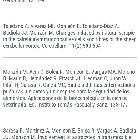
Genomics. 13, 399
Toledano A, Álvarez MI, Monleón E, Toledano-Díaz A,
Badiola JJ, Monzón M. Changes induced by natural scrapie
in the calretinin-immunopositive cells and fibres of the sheep
cerebellar cortex. Cerebellum. 11(2):593-604
Monzón M, Acín C, Bolea R, Monleón E, Vargas MA, Moreno
B, Marín B, Hernández R, Pitarch JL, Hedman C, Jirón W,
Filali H, Sarasa R, Garza MC, Badiola JJ. Las enfermedades
priónicas, un antes y un después para la seguridad de los
alimentos. Aplicaciones de la biotecnología en la ciencia
veterinaria. Ed. Instituto Tomás Pascual y Sanz. 135-177
Sarasa R, Martínez A, Monleón E, Bolea R, Vargas A, Badiola
JJ, Monzón M. Involvement of astrocytes in transmissible