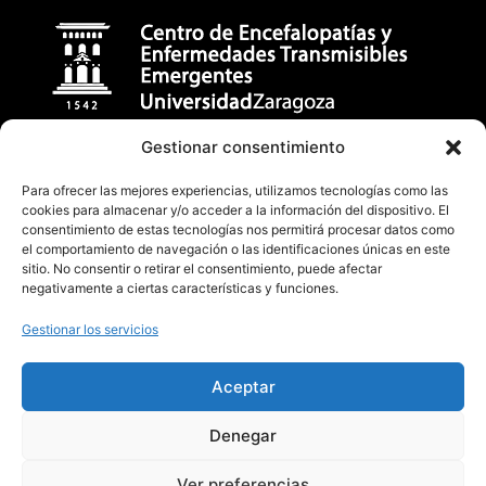
Gestionar consentimiento
Centro de Encefalopatías y Enfermedades Transmisibles
Emergentes
Para ofrecer las mejores experiencias, utilizamos tecnologías como las
cookies para almacenar y/o acceder a la información del dispositivo. El
Facultad de Veterinaria (Universidad de Zaragoza)
consentimiento de estas tecnologías nos permitirá procesar datos como
C/ Miguel Servet, 177 50013, Zaragoza (España)
el comportamiento de navegación o las identificaciones únicas en este
sitio. No consentir o retirar el consentimiento, puede afectar
badiola@unizar.es
negativamente a ciertas características y funciones.
(34) 876-554162 / 976 76 29 47
Gestionar los servicios
Aceptar
Denegar
Ver preferencias