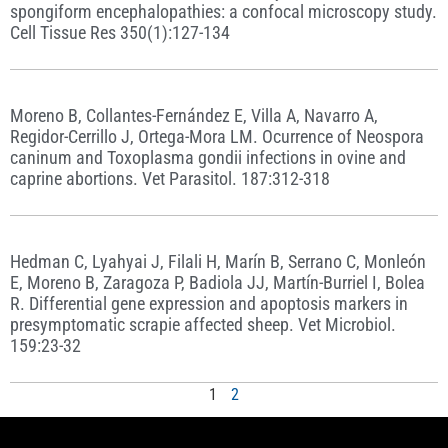
spongiform encephalopathies: a confocal microscopy study.
Cell Tissue Res 350(1):127-134
Moreno B, Collantes-Fernández E, Villa A, Navarro A,
Regidor-Cerrillo J, Ortega-Mora LM. Ocurrence of Neospora
caninum and Toxoplasma gondii infections in ovine and
caprine abortions. Vet Parasitol. 187:312-318
Hedman C, Lyahyai J, Filali H, Marín B, Serrano C, Monleón
E, Moreno B, Zaragoza P, Badiola JJ, Martín-Burriel I, Bolea
R. Differential gene expression and apoptosis markers in
presymptomatic scrapie affected sheep. Vet Microbiol.
159:23-32
1
2