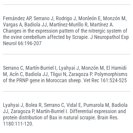
Fernández AP, Serrano J, Rodrigo J, Monleón E, Monzón M,
Vargas A, Badiola JJ, Martínez-Murillo R, Martínez A.
Changes in the expression pattern of the nitrergic system of
the ovine cerebellum affected by Scrapie. J Neuropathol Exp
Neurol 66:196-207
Serrano C, Martín-Burriel I, Lyahyai J, Monzón M, El Hamidi
M, Acín C, Badiola JJ, Tligui N, Zaragoza P. Polymorphisms
of the PRNP gene in Moroccan sheep. Vet Rec 161:524-525
Lyahyai J, Bolea R, Serrano C, Vidal E, Pumarola M, Badiola
JJ, Zaragoza P, Martín-Burriel I. Differential expression and
protein distribution of Bax in natural scrapie. Brain Res.
1180:111-120.