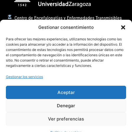
Centro de Encefalopatías y Enfermedades Transmisibles
Emergentes
Gestionar consentimiento
Facultad de Veterinaria (Universidad de Zaragoza)
Para ofrecer las mejores experiencias, utilizamos tecnologías como las
C/ Miguel Servet, 177 50013, Zaragoza (España)
cookies para almacenar y/o acceder a la información del dispositivo. El
consentimiento de estas tecnologías nos permitirá procesar datos como
badiola@unizar.es
el comportamiento de navegación o las identificaciones únicas en este
sitio. No consentir o retirar el consentimiento, puede afectar
(34) 876-554162 / 976 76 29 47
negativamente a ciertas características y funciones.
Gestionar los servicios
Aceptar
Denegar
Aviso legal
Política de privacidad
Cookies
Ver preferencias