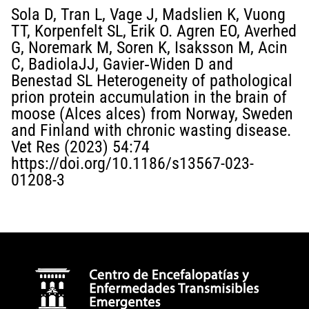
Sola D, Tran L, Vage J, Madslien K, Vuong
TT, Korpenfelt SL, Erik O. Agren EO, Averhed
G, Noremark M, Soren K, Isaksson M, Acin
C, BadiolaJJ, Gavier‑Widen D and
Benestad SL Heterogeneity of pathological
prion protein accumulation in the brain of
moose (Alces alces) from Norway, Sweden
and Finland with chronic wasting disease.
Vet Res (2023) 54:74
https://doi.org/10.1186/s13567-023-
01208-3