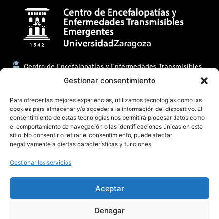
Centro de Encefalopatías y Enfermedades Transmisibles
Emergentes
Gestionar consentimiento
Facultad de Veterinaria (Universidad de Zaragoza)
Para ofrecer las mejores experiencias, utilizamos tecnologías como las
C/ Miguel Servet, 177 50013, Zaragoza (España)
cookies para almacenar y/o acceder a la información del dispositivo. El
consentimiento de estas tecnologías nos permitirá procesar datos como
badiola@unizar.es
el comportamiento de navegación o las identificaciones únicas en este
sitio. No consentir o retirar el consentimiento, puede afectar
(34) 876-554162 / 976 76 29 47
negativamente a ciertas características y funciones.
Gestionar los servicios
Aceptar
Denegar