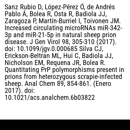
Sanz Rubio D, López-Pérez Ó, de Andrés
Pablo Á, Bolea R, Osta R, Badiola JJ,
Zaragoza P, Martín-Burriel I, Toivonen JM.
Increased circulating microRNAs miR-342-
3p and miR-21-5p in natural sheep prion
disease. J Gen Virol 98, 305-310 (2017).
doi: 10.1099/jgv.0.000685 Silva CJ,
Erickson-Beltran ML, Hui C, Badiola JJ,
Nicholson EM, Requena JR, Bolea R.
Quantitating PrP polymorphisms present in
prions from heterozygous scrapie-infected
sheep. Anal Chem 89, 854-861. (Enero
2017). doi:
10.1021/acs.analchem.6b03822