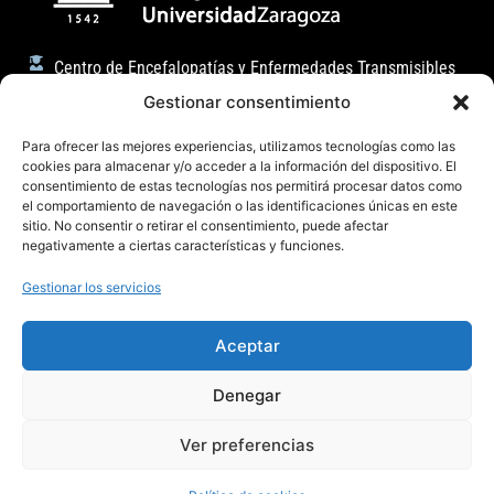
Centro de Encefalopatías y Enfermedades Transmisibles
Emergentes
Gestionar consentimiento
Facultad de Veterinaria (Universidad de Zaragoza)
Para ofrecer las mejores experiencias, utilizamos tecnologías como las
C/ Miguel Servet, 177 50013, Zaragoza (España)
cookies para almacenar y/o acceder a la información del dispositivo. El
consentimiento de estas tecnologías nos permitirá procesar datos como
badiola@unizar.es
el comportamiento de navegación o las identificaciones únicas en este
sitio. No consentir o retirar el consentimiento, puede afectar
(34) 876-554162 / 976 76 29 47
negativamente a ciertas características y funciones.
Gestionar los servicios
Aceptar
Denegar
Aviso legal
Política de privacidad
Cookies
Ver preferencias