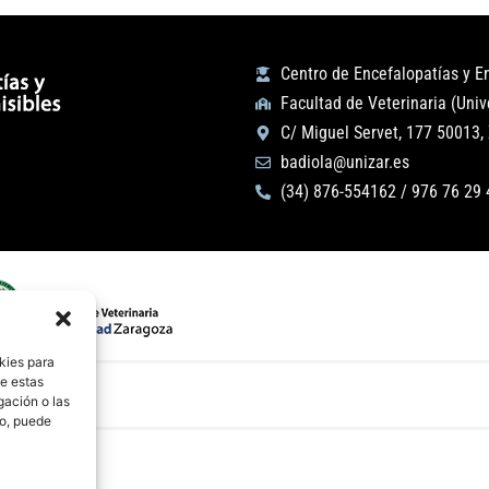
Centro de Encefalopatías y 
Facultad de Veterinaria (Uni
C/ Miguel Servet, 177 50013,
badiola@unizar.es
(34) 876-554162 / 976 76 29 
kies para
de estas
gación o las
to, puede