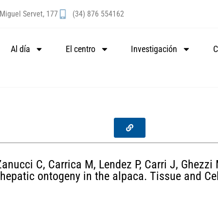
Miguel Servet, 177
(34) 876 554162
Al día
El centro
Investigación
C
nucci C, Carrica M, Lendez P, Carri J, Ghezzi M
ng hepatic ontogeny in the alpaca. Tissue and Ce