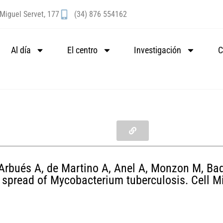
Miguel Servet, 177
(34) 876 554162
Al día
El centro
Investigación
C
 Arbués A, de Martino A, Anel A, Monzon M, Badi
ell spread of Mycobacterium tuberculosis. Cell