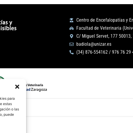
Centro de Encefalopatías y 
Facultad de Veterinaria (Uni
C/ Miguel Servet, 177 50013,
badiola@unizar.es
(34) 876-554162 / 976 76 29 
kies para
de estas
gación o las
to, puede